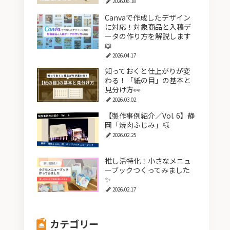
2026.06.18
Canvaで作成したデザイン
に対応！対象商品と入稿デ
ータの作り方を解説します
📖
2026.04.17
知っておくと仕上がりが変
わる！「紙の目」の基本と
見分け方👀
2026.03.02
【製作事例紹介／Vol. 6】静
岡「焼肉ふじみ」様
2026.02.25
推し活特化！小さなメニュ
ーブックつくってみました
✨
2026.02.17
カテゴリー