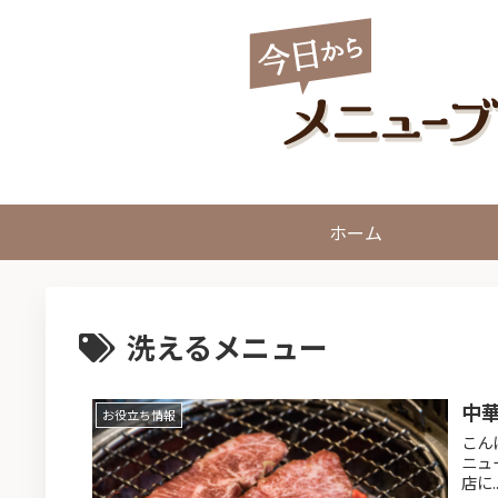
ホーム
洗えるメニュー
中
お役立ち情報
こん
ニュ
店に..