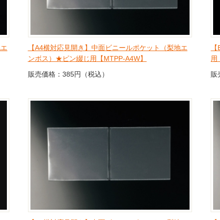
地エ
【A4横対応見開き】中面ビニールポケット（梨地エ
【
ンボス）★ピン綴じ用【MTPP-A4W】
用
販売価格：385円（税込）
販