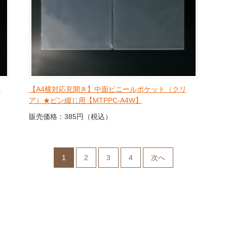
リ
【A4横対応見開き】中面ビニールポケット（クリ
ア）★ピン綴じ用【MTPPC-A4W】
販売価格：385円（税込）
1
2
3
4
次へ