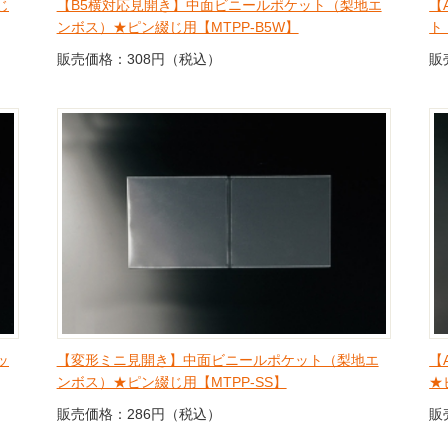
じ
【B5横対応見開き】中面ビニールポケット（梨地エ
【
ンボス）★ピン綴じ用【MTPP-B5W】
ト
販売価格：308円（税込）
販
ッ
【変形ミニ見開き】中面ビニールポケット（梨地エ
【
ンボス）★ピン綴じ用【MTPP-SS】
★
販売価格：286円（税込）
販