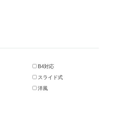
B4対応
用
スライド式
洋風