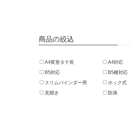
商品の絞込
A4変形タテ長
A4対応
B5対応
B5横対応
スリムバインダー用
ホック式
見開き
防滴