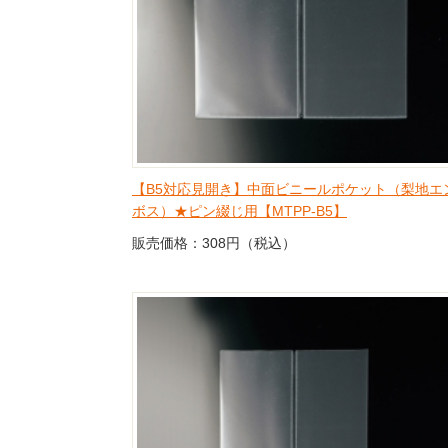
【B5対応見開き】中面ビニールポケット（梨地エ
ボス）★ピン綴じ用【MTPP-B5】
販売価格：308円（税込）