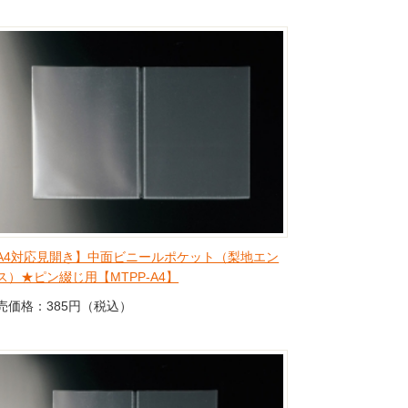
A4対応見開き】中面ビニールポケット（梨地エン
ス）★ピン綴じ用【MTPP-A4】
売価格：385円（税込）