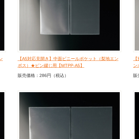
ン
【A5対応見開き】中面ビニールポケット（梨地エン
【
ボス）★ピン綴じ用【MTPP-A5】
ン
販売価格：286円（税込）
販