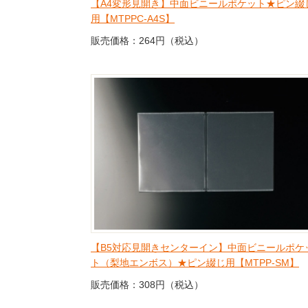
【A4変形見開き】中面ビニールポケット★ピン綴
用【MTPPC-A4S】
販売価格：264円（税込）
【B5対応見開きセンターイン】中面ビニールポケ
ト（梨地エンボス）★ピン綴じ用【MTPP-SM】
販売価格：308円（税込）