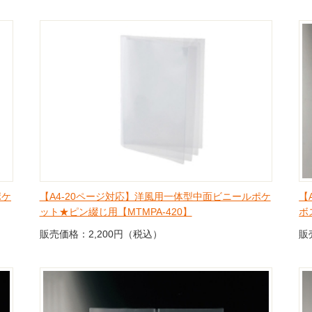
ポケ
【A4-20ページ対応】洋風用一体型中面ビニールポケ
【
ット★ピン綴じ用【MTMPA-420】
ボ
販売価格：2,200円（税込）
販