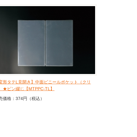
変形タテL見開き】中面ビニールポケット（クリ
）★ピン綴じ【MTPPC-TL】
売価格：374円（税込）