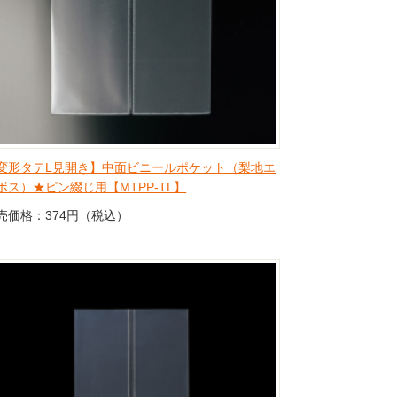
変形タテL見開き】中面ビニールポケット（梨地エ
ボス）★ピン綴じ用【MTPP-TL】
売価格：374円（税込）