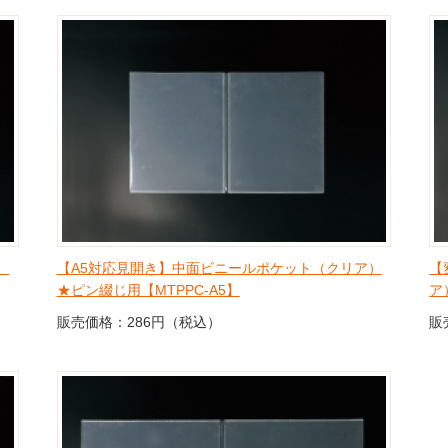
）
【A5対応見開き】中面ビニールポケット（クリア）
【
★ピン綴じ用【MTPPC-A5】
ア
販売価格：286円（税込）
販