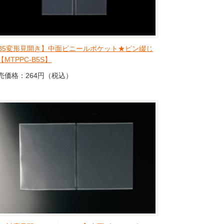
B5変形見開き】中面ビニールポケット★ピン綴じ
【MTPPC-B5S】
売価格：264円（税込）