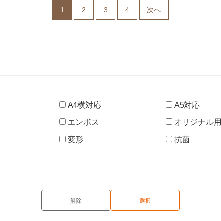
1
2
3
4
次へ
A4横対応
A5対応
エンボス
オリジナル
変形
抗菌