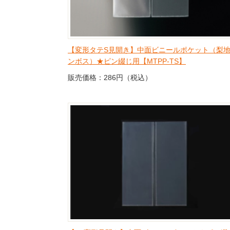
【変形タテS見開き】中面ビニールポケット（梨
ンボス）★ピン綴じ用【MTPP-TS】
販売価格：286円（税込）