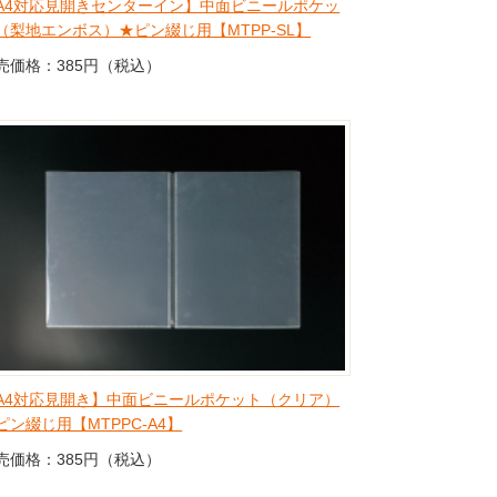
A4対応見開きセンターイン】中面ビニールポケッ
（梨地エンボス）★ピン綴じ用【MTPP-SL】
売価格：385円（税込）
A4対応見開き】中面ビニールポケット（クリア）
ピン綴じ用【MTPPC-A4】
売価格：385円（税込）