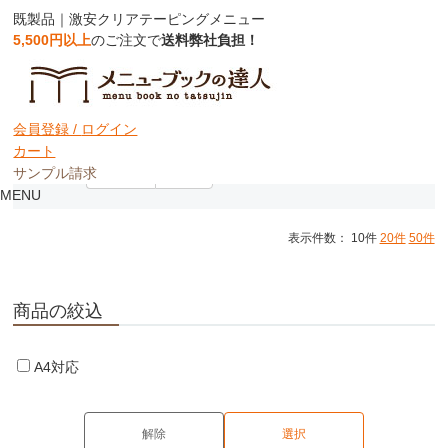
既製品｜激安クリアテーピングメニュー
5,500円以上
のご注文で
送料弊社負担！
激安クリアテーピングメニュー
会員登録 /
ログイン
カート
サンプル請求
並び順：
おすすめ
価格順
MENU
表示件数： 10件
20件
50件
商品の絞込
A4対応