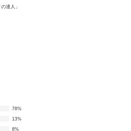
クの達人」
78%
13%
8%