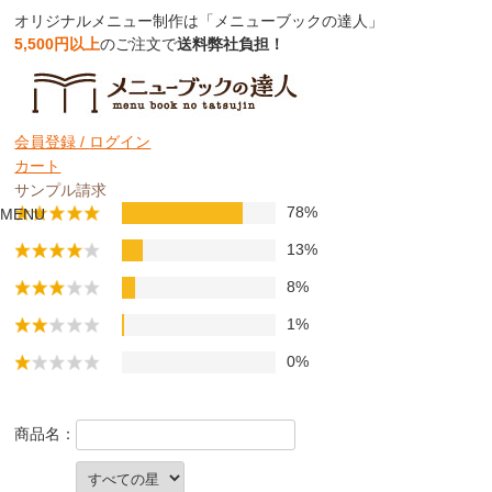
オリジナルメニュー制作は「メニューブックの達人」
5,500円以上
のご注文で
送料弊社負担！
お客様の口コミ評価
会員登録 /
ログイン
カート
口コミ件数：237件
サンプル請求
78%
MENU
13%
8%
1%
0%
商品名：