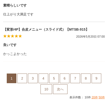
素晴らしいです
仕上がり大満足です
【変形/4P】合皮メニュー（スライド式）【MTSB-915】
2026年5月20日 07:00
良いです
かっこよかった
1
2
3
4
5
6
7
8
9
10
次へ
表示件数： 10件
20件
50件