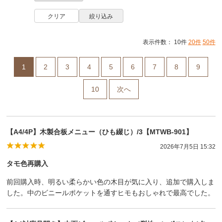
表示件数： 10件
20件
50件
1
2
3
4
5
6
7
8
9
10
次へ
【A4/4P】木製合板メニュー（ひも綴じ）/3【MTWB-901】
2026年7月5日 15:32
タモ色再購入
前回購入時、明るい柔らかい色の木目が気に入り、追加で購入しま
した。中のビニールポケットを通すヒモもおしゃれで最高でした。